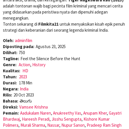
adalah tontonan wajib bagi pecinta film kriminal yang mencari cerita
yang didasarkan pada peristiwa nyata dan dipenuhi adegan
menegangkan.
Tonton sekarang di
Filmkita21
untuk menyaksikan kisah epik penuh
strategi dan keberanian dari seorang legenda kriminal India.
Oleh:
adminfilm
Diposting pada:
Agustus 23, 2025
Dilihat:
750
Tagline:
Feel the Silence Before the Hunt
Genre:
Action
,
History
Kualitas:
HD
Tahun:
2023
Durasi:
178 Min
Negara:
India
Rilis:
20 Oct 2023
Bahasa:
తెలుగు
Direksi:
Vamsee Krishna
Pemain:
Aadukalam Naren
,
Anukreethy Vas
,
Anupam Kher
,
Gayatri
Bhardwaj
,
Hareesh Peradi
,
Jisshu Sengupta
,
Kishore Kumar
Polimera
,
Murali Sharma
,
Nassar
,
Nupur Sanon
,
Pradeep Ram Singh