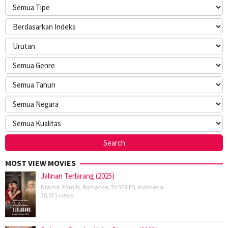
MOST VIEW MOVIES
Jalinan Terlarang (2025)
Drama
,
Family
,
Romance
,
TV SERIES
,
Indonesia
38,971 views