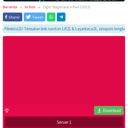
Beranda
Action
Tiger Nageswara Rao (2023)
Sharer
Tweet
kita21! Temukan link nonton LK21 & Layarkaca21, sinopsis lengkap, dan 
Download
Server 1