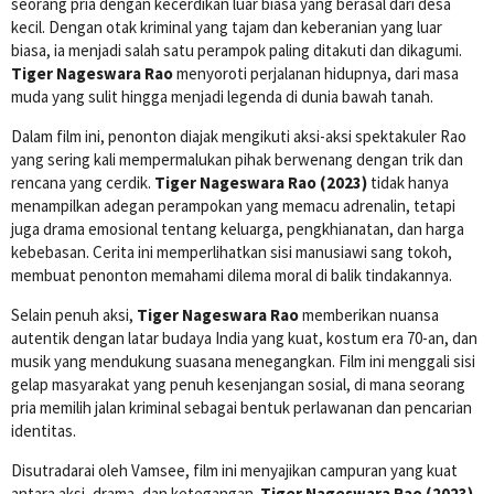
seorang pria dengan kecerdikan luar biasa yang berasal dari desa
kecil. Dengan otak kriminal yang tajam dan keberanian yang luar
biasa, ia menjadi salah satu perampok paling ditakuti dan dikagumi.
Tiger Nageswara Rao
menyoroti perjalanan hidupnya, dari masa
muda yang sulit hingga menjadi legenda di dunia bawah tanah.
Dalam film ini, penonton diajak mengikuti aksi-aksi spektakuler Rao
yang sering kali mempermalukan pihak berwenang dengan trik dan
rencana yang cerdik.
Tiger Nageswara Rao (2023)
tidak hanya
menampilkan adegan perampokan yang memacu adrenalin, tetapi
juga drama emosional tentang keluarga, pengkhianatan, dan harga
kebebasan. Cerita ini memperlihatkan sisi manusiawi sang tokoh,
membuat penonton memahami dilema moral di balik tindakannya.
Selain penuh aksi,
Tiger Nageswara Rao
memberikan nuansa
autentik dengan latar budaya India yang kuat, kostum era 70-an, dan
musik yang mendukung suasana menegangkan. Film ini menggali sisi
gelap masyarakat yang penuh kesenjangan sosial, di mana seorang
pria memilih jalan kriminal sebagai bentuk perlawanan dan pencarian
identitas.
Disutradarai oleh Vamsee, film ini menyajikan campuran yang kuat
antara aksi, drama, dan ketegangan.
Tiger Nageswara Rao (2023)