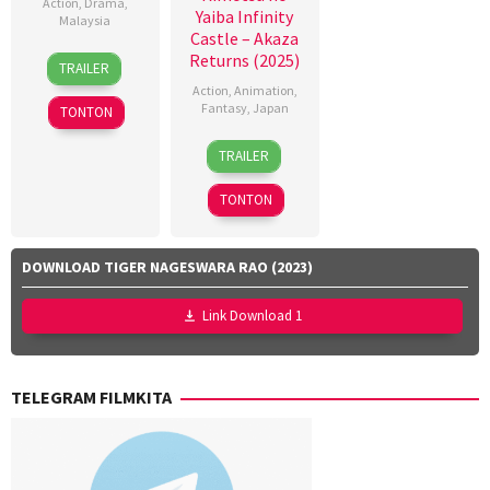
Action
,
Drama
,
Yaiba Infinity
Malaysia
Castle – Akaza
9
Dyeanna
Returns (2025)
TRAILER
Apr
Jemat
,
Action
,
Animation
,
2026
Faisal
Fantasy
,
Japan
TONTON
Ishak
,
18
Akihiko
Yayan
TRAILER
Jul
Uda
,
Ruhian
2025
Haruo
TONTON
Sotozaki
,
Hideki
Hosokawa
,
DOWNLOAD TIGER NAGESWARA RAO (2023)
Kei
Tsunematsu
,
Link Download 1
Ken
Nakazawa
,
Seiji
TELEGRAM FILMKITA
Harada
,
Shinya
Shimomura
,
Takashi
Mamezuka
,