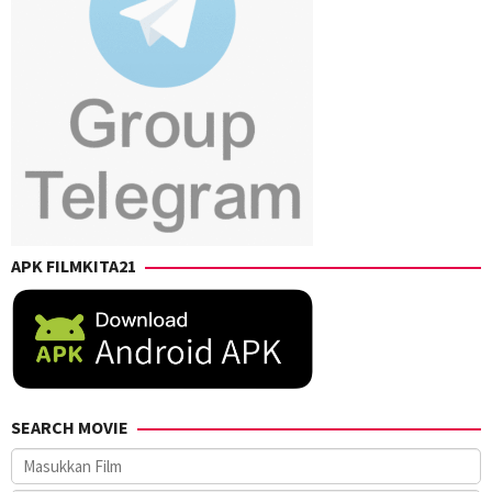
Takashi
Suhara
,
Takuro
Takahashi
,
Yuji
Shimizu
,
Yusuke
Kubo
APK FILMKITA21
SEARCH MOVIE