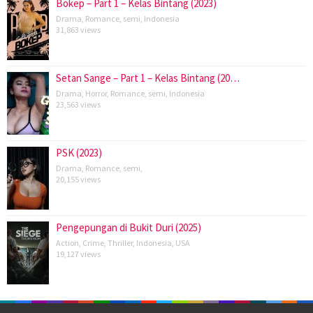
Bokep – Part 1 – Kelas Bintang (2023)
Drama
,
Romance
,
semi
,
Indonesia
31,863 views
Setan Sange – Part 1 – Kelas Bintang (20…
Drama
,
Horror
,
Romance
,
semi
,
Indonesia
23,563 views
PSK (2023)
Drama
,
Romance
,
semi
,
20,155 views
Pengepungan di Bukit Duri (2025)
Action
,
Crime
,
Thriller
,
Indonesia
,
USA
19,127 views