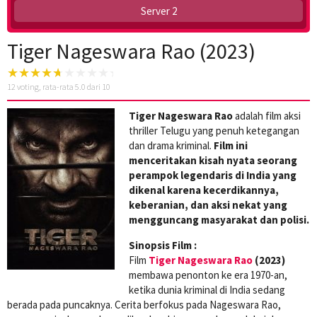
Server 2
Tiger Nageswara Rao (2023)
12
voting, rata-rata
5.0
dari 10
Tiger Nageswara Rao
adalah film aksi
thriller Telugu yang penuh ketegangan
dan drama kriminal.
Film ini
menceritakan kisah nyata seorang
perampok legendaris di India yang
dikenal karena kecerdikannya,
keberanian, dan aksi nekat yang
mengguncang masyarakat dan polisi.
Sinopsis Film :
Film
Tiger Nageswara Rao
(2023)
membawa penonton ke era 1970-an,
ketika dunia kriminal di India sedang
berada pada puncaknya. Cerita berfokus pada Nageswara Rao,