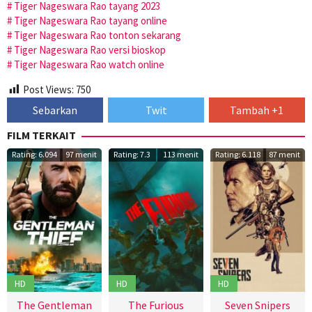
Tiger Nageswara Rao tayang 2023
Tiger Nageswara Rao tayang online
Tiger Nageswara Rao tonton sekarang
Tiger Nageswara Rao versi bioskop
Tiger Nageswara Rao watch online
Post Views:
750
Sebarkan
Twit
Tambah +1
FILM TERKAIT
Rating: 6.094
97 menit
Rating: 7.3
113 menit
Rating: 6.118
87 menit
HD
HD
HD
The Gentleman
The Furious
Seven Snipers