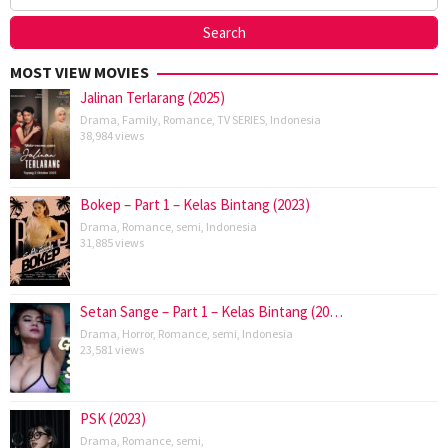
MOST VIEW MOVIES
Jalinan Terlarang (2025)
Drama
,
Family
,
Romance
,
TV SERIES
,
Indonesia
38,984 views
Bokep – Part 1 – Kelas Bintang (2023)
Drama
,
Romance
,
semi
,
Indonesia
31,885 views
Setan Sange – Part 1 – Kelas Bintang (20…
Drama
,
Horror
,
Romance
,
semi
,
Indonesia
23,581 views
PSK (2023)
Drama
,
Romance
,
semi
,