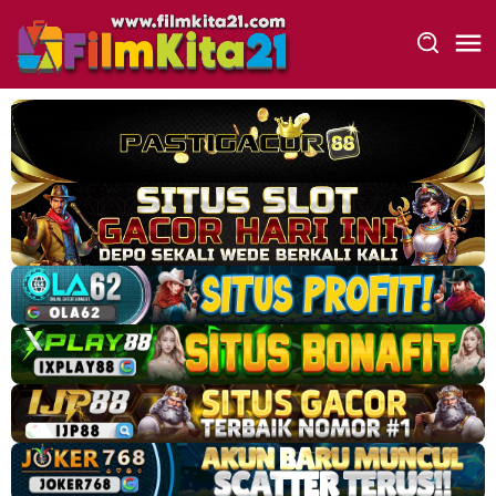
Loncat
ke
konten