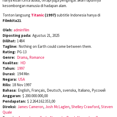
hanya kisah cinta abadi, tetapi juga pengingat akan rapuhnya
kesombongan manusia di hadapan alam.
Tonton langsung
Titanic
(1997)
subtitle Indonesia hanya di
Filmkita21
.
Oleh:
adminfilm
Diposting pada:
Agustus 21, 2025
Dilihat:
1484
Tagline:
Nothing on Earth could come between them.
Rating:
PG-13
Genre:
Drama
,
Romance
Kualitas:
HD
Tahun:
1997
Durasi:
194 Min
Negara:
USA
Rilis:
18 Nov 1997
Bahasa:
English, Français, Deutsch, svenska, Italiano, Pусский
Anggaran:
$ 200.000.000,00
Pendapatan:
$ 2.264.162.353,00
Direksi:
James Cameron
,
Josh McLaglen
,
Shelley Crawford
,
Steven
Quale