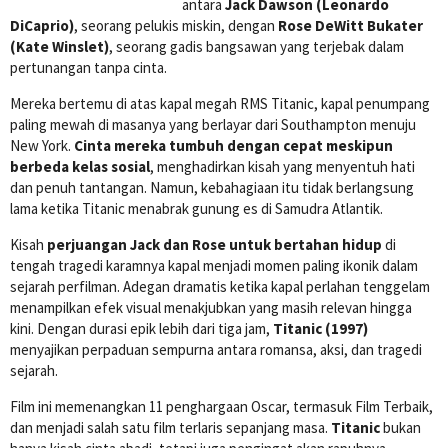
antara
Jack Dawson (Leonardo
DiCaprio)
, seorang pelukis miskin, dengan
Rose DeWitt Bukater
(Kate Winslet)
, seorang gadis bangsawan yang terjebak dalam
pertunangan tanpa cinta.
Mereka bertemu di atas kapal megah RMS Titanic, kapal penumpang
paling mewah di masanya yang berlayar dari Southampton menuju
New York.
Cinta mereka tumbuh dengan cepat meskipun
berbeda kelas sosial
, menghadirkan kisah yang menyentuh hati
dan penuh tantangan. Namun, kebahagiaan itu tidak berlangsung
lama ketika Titanic menabrak gunung es di Samudra Atlantik.
Kisah
perjuangan Jack dan Rose untuk bertahan hidup
di
tengah tragedi karamnya kapal menjadi momen paling ikonik dalam
sejarah perfilman. Adegan dramatis ketika kapal perlahan tenggelam
menampilkan efek visual menakjubkan yang masih relevan hingga
kini. Dengan durasi epik lebih dari tiga jam,
Titanic (1997)
menyajikan perpaduan sempurna antara romansa, aksi, dan tragedi
sejarah.
Film ini memenangkan 11 penghargaan Oscar, termasuk Film Terbaik,
dan menjadi salah satu film terlaris sepanjang masa.
Titanic
bukan