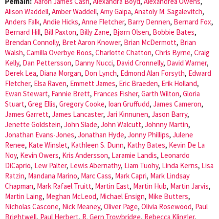
Pemain:
Aaron James Cash
,
Alexandra Boyd
,
Alexandrea Owens
,
Alison Waddell
,
Amber Waddell
,
Amy Gaipa
,
Anatoly M. Sagalevitch
,
Anders Falk
,
Andie Hicks
,
Anne Fletcher
,
Barry Dennen
,
Bernard Fox
,
Bernard Hill
,
Bill Paxton
,
Billy Zane
,
Bjørn Olsen
,
Bobbie Bates
,
Brendan Connolly
,
Bret Aaron Knower
,
Brian McDermott
,
Brian
Walsh
,
Camilla Overbye Roos
,
Charlotte Chatton
,
Chris Byrne
,
Craig
Kelly
,
Dan Pettersson
,
Danny Nucci
,
David Cronnelly
,
David Warner
,
Derek Lea
,
Diana Morgan
,
Don Lynch
,
Edmond Alan Forsyth
,
Edward
Fletcher
,
Elsa Raven
,
Emmett James
,
Eric Braeden
,
Erik Holland
,
Ewan Stewart
,
Fannie Brett
,
Frances Fisher
,
Garth Wilton
,
Gloria
Stuart
,
Greg Ellis
,
Gregory Cooke
,
Ioan Gruffudd
,
James Cameron
,
James Garrett
,
James Lancaster
,
Jari Kinnunen
,
Jason Barry
,
Jenette Goldstein
,
John Slade
,
John Walcutt
,
Johnny Martin
,
Jonathan Evans-Jones
,
Jonathan Hyde
,
Jonny Phillips
,
Julene
Renee
,
Kate Winslet
,
Kathleen S. Dunn
,
Kathy Bates
,
Kevin De La
Noy
,
Kevin Owers
,
Kris Andersson
,
Laramie Landis
,
Leonardo
DiCaprio
,
Lew Palter
,
Lewis Abernathy
,
Liam Tuohy
,
Linda Kerns
,
Lisa
Ratzin
,
Mandana Marino
,
Marc Cass
,
Mark Capri
,
Mark Lindsay
Chapman
,
Mark Rafael Truitt
,
Martin East
,
Martin Hub
,
Martin Jarvis
,
Martin Laing
,
Meghan McLeod
,
Michael Ensign
,
Mike Butters
,
Nicholas Cascone
,
Nick Meaney
,
Oliver Page
,
Olivia Rosewood
,
Paul
Brightwell
,
Paul Herbert
,
R. Gern Trowbridge
,
Rebecca Klingler
,