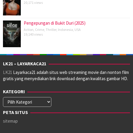
20,171 views
Pengepungan di Bukit Duri (2025)
Action
,
Crime
,
Thriller
,
Indonesia
,
USA
19,140 views
LK21 – LAYARKACA21
LK21
Layarkaca21 adalah situs web streaming movie dan nonton film
gratis yang menyediakan link download dengan kwalitas gambar HD.
KATEGORI
Kategori
PETA SITUS
sitemap