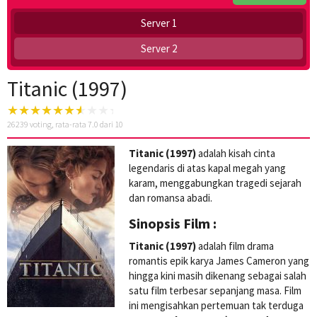
Server 1
Server 2
Titanic (1997)
26239
voting, rata-rata
7.0
dari 10
Titanic (1997)
adalah kisah cinta
legendaris di atas kapal megah yang
karam, menggabungkan tragedi sejarah
dan romansa abadi.
Sinopsis Film :
Titanic (1997)
adalah film drama
romantis epik karya James Cameron yang
hingga kini masih dikenang sebagai salah
satu film terbesar sepanjang masa. Film
ini mengisahkan pertemuan tak terduga