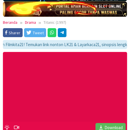
Beranda
Drama
Titanic (1997)
Sharer
Tweet
kita21! Temukan link nonton LK21 & Layarkaca21, sinopsis lengkap, dan 
Download