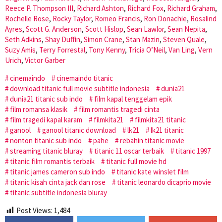
Reece P. Thompson III
,
Richard Ashton
,
Richard Fox
,
Richard Graham
,
Rochelle Rose
,
Rocky Taylor
,
Romeo Francis
,
Ron Donachie
,
Rosalind
Ayres
,
Scott G. Anderson
,
Scott Hislop
,
Sean Lawlor
,
Sean Nepita
,
Seth Adkins
,
Shay Duffin
,
Simon Crane
,
Stan Mazin
,
Steven Quale
,
Suzy Amis
,
Terry Forrestal
,
Tony Kenny
,
Tricia O’Neil
,
Van Ling
,
Vern
Urich
,
Victor Garber
cinemaindo
cinemaindo titanic
download titanic full movie subtitle indonesia
dunia21
dunia21 titanic sub indo
film kapal tenggelam epik
film romansa klasik
film romantis tragedi cinta
film tragedi kapal karam
filmkita21
filmkita21 titanic
ganool
ganool titanic download
lk21
lk21 titanic
nonton titanic sub indo
pahe
rebahin titanic movie
streaming titanic bluray
titanic 11 oscar terbaik
titanic 1997
titanic film romantis terbaik
titanic full movie hd
titanic james cameron sub indo
titanic kate winslet film
titanic kisah cinta jack dan rose
titanic leonardo dicaprio movie
titanic subtitle indonesia bluray
Post Views:
1,484