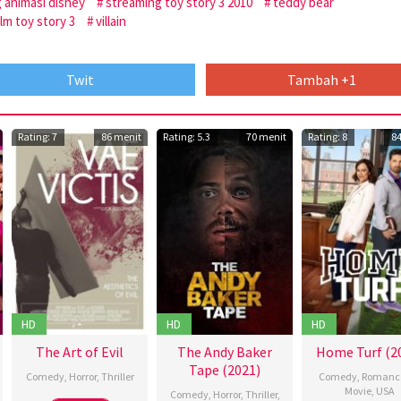
 animasi disney
streaming toy story 3 2010
teddy bear
ilm toy story 3
villain
Twit
Tambah +1
Rating: 7
86 menit
Rating: 5.3
70 menit
Rating: 8
8
HD
HD
HD
The Art of Evil
The Andy Baker
Home Turf (2
Tape (2021)
Comedy
,
Horror
,
Thriller
Comedy
,
Romanc
Movie
,
USA
Comedy
,
Horror
,
Thriller
,