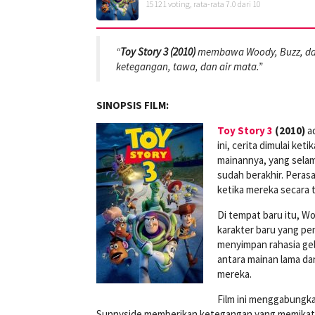
15121
voting, rata-rata
7.0
dari 10
“
Toy Story 3 (2010)
membawa Woody, Buzz, dan
ketegangan, tawa, dan air mata.”
SINOPSIS FILM:
Toy Story 3
(2010)
ad
ini, cerita dimulai ke
mainannya, yang selam
sudah berakhir. Peras
ketika mereka secara 
Di tempat baru itu, W
karakter baru yang p
menyimpan rahasia gel
antara mainan lama da
mereka.
Film ini menggabungka
Sunnyside memberikan ketegangan yang memikat,