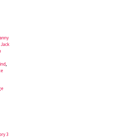
anny
,
Jack
n
ind
,
ce
ge
ory 3