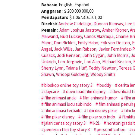
Bahasa:
English, Español
Anggaran:
$ 200.000.000,00
Pendapatan:
$ 1.067.316.101,00
Direksi:
Andrew Cadelago
,
Duncan Ramsay
,
Lee 
Pemain:
Adam Joshua Jastrow
,
Amber Kroner
,
Ar
Maiwand
,
Bud Luckey
,
Carlos Alazraqui
,
Charlie Br
Mann
,
Don Rickles
,
Emily Hahn
,
Erik von Detten
,
E
Angel
,
Jack Willis
,
Jan Rabson
,
Javier Fernández-
Cusack
,
Jodi Benson
,
John Cygan
,
John Morris
,
J
Unkrich
,
Leo Jergovic
,
Lori Alan
,
Michael Keaton
,
Sherry Lynn
,
Taiana Huff
,
Teddy Newton
,
Teresa 
Shawn
,
Whoopi Goldberg
,
Woody Smith
bioskop online toy story 3
buddy
cerita le
daycare
download film disney
download to
film animasi anak
film animasi humor
film 
film animasi lucu sub indo
film animasi penuh
film animasi terbaik
film disney pixar
film k
film pixar disney
film pixar sub indo
filmkit
jalan cerita toy story 3
lk21
nonton gratis t
pemeran film toy story 3
personification
r