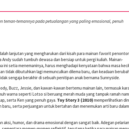
 teman-temannya pada petualangan yang paling emosional, penuh
alah lanjutan yang mengharukan dari kisah para mainan favorit penonton.
tika Andy sudah tumbuh dewasa dan bersiap untuk pergi kuliah. Mainan-
a ini setia menemaninya, harus menghadapi kenyataan bahwa masa keci
aan tidak dibutuhkan lagi memunculkan dilema baru, dan keadaan beruba
tidak sengaja berakhir di sebuah penitipan anak bernama Sunnyside.
oody, Buzz, Jessie, dan kawan-kawan bertemu mainan lain, termasuk kar
enuh warna seperti Lotso si beruang merah muda yang tampak ramah na
ap, serta Ken yang penuh gaya.
Toy Story 3 (2010)
memperlihatkan di
n baru, serta perjuangan untuk bertahan dan menemukan arti baru dalam
n aksi, humor, dan drama emosional dengan sangat baik. Adegan pelarian
 sementara momen-momen reflektif, terutama ketika para mainan meny