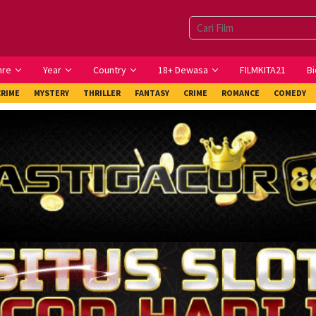
nre
Year
Country
18+ Dewasa
FILMKITA21
Bi
CRIME
MYSTERY
THRILLER
FANTASY
CRIME
ROMANCE
COMEDY