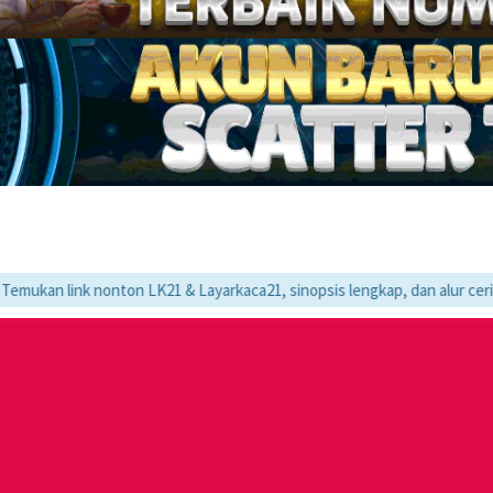
nonton LK21 & Layarkaca21, sinopsis lengkap, dan alur cerita movie favo