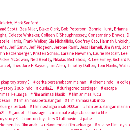
Unkrich
,
Mark Sanford
amé Scott
,
Bea Miller
,
Blake Clark
,
Bob Peterson
,
Bonnie Hunt
,
Brianna
ight
,
Colette Whitaker
,
Colleen O’Shaughnessey
,
Constantino Bravos
,
D
stelle Harris
,
Frank Welker
,
Gia Michailidis
,
Godfrey Gao
,
Hannah Unkrich
Peña
,
Jeff Garlin
,
Jeff Pidgeon
,
Jerome Ranft
,
Jess Harnell
,
Jim Ward
,
Joa
ohn Ratzenberger
,
Kristen Schaal
,
Laraine Newman
,
Laurie Metcalf
,
Lee
Mickie McGowan
,
Ned Beatty
,
Nikolas Michailidis
,
R. Lee Ermey
,
Richard K
Ganzel
,
Theodore F. Kayser
,
Tim Allen
,
Timothy Dalton
,
Tom Hanks
,
Walla
ngkap toy story 3
cerita persahabatan mainan
cinemaindo
colle
y story 3 sub indo
dunia21
duringcreditsstinger
escape
animasi keluarga
film animasi klasik
film animasi lucu
 pesan
film animasi petualangan
film animasi sub indo
eluarga terbaik
film nostalgia anak 2000an
film petualangan mainan
a21
ganool
hostage
inanimate objects come to life
oy story 3
nonton toy story 3 full movie
pahe
ekomendasi film anak
rekomendasi film keluarga
review film toy st