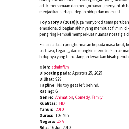
arti kebersamaan dan pengorbanan, menyentuh ha
menjadikan setiap adegan hidup dan memikat.
Toy Story 3 (2010)
juga menyoroti tema perubah
emosional di bagian akhir yang membuat film ini d
pengiring kembali memperkuat nuansa nostalgia
Film ini adalah penghormatan kepada masa kecil,
tertawa, tegang, dan mungkin meneteskan air mat
hidupnya yang baru. Jangan lewatkan kisah penuh
Oleh:
adminfilm
Diposting pada:
Agustus 25, 2025
Dilihat:
929
Tagline:
No toy gets left behind.
Rating:
G
Genre:
Animation
,
Comedy
,
Family
Kualitas:
HD
Tahun:
2010
Durasi:
103 Min
Negara:
USA
Rilis:
16 Jun 2010