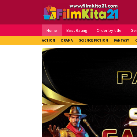
Loncat
ke
konten
Home
Best Rating
Order by title
Ge
ACTION
DRAMA
SCIENCE FICTION
FANTASY