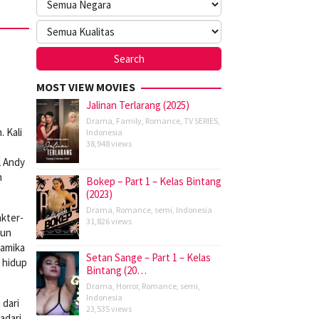
MOST VIEW MOVIES
Jalinan Terlarang (2025)
Drama
,
Family
,
Romance
,
TV SERIES
,
 Kali
Indonesia
38,948 views
l Andy
h
Bokep – Part 1 – Kelas Bintang
(2023)
Drama
,
Romance
,
semi
,
Indonesia
akter-
31,826 views
mun
namika
Setan Sange – Part 1 – Kelas
 hidup
Bintang (20…
Drama
,
Horror
,
Romance
,
semi
,
Indonesia
 dari
23,535 views
adari