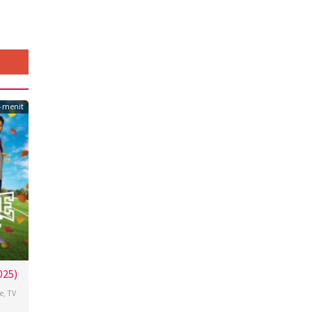
4 menit
025)
e
,
TV