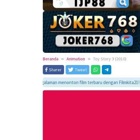
Beranda
Animation
Toy Story 3 (2010)
Sharer
Tweet
mati pengalaman menonton film terbaru dengan Filmkita21! Temukan link 