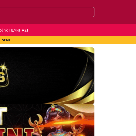
olink FILMKITA21
SEMI