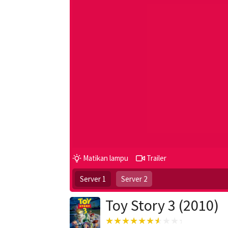
Matikan lampu
Trailer
Server 1
Server 2
Toy Story 3 (2010)