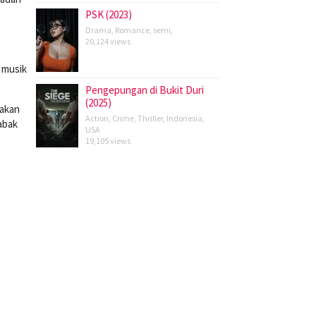
PSK (2023)
Drama
,
Romance
,
semi
,
20,124 views
n musik
Pengepungan di Bukit Duri
(2025)
 akan
Action
,
Crime
,
Thriller
,
Indonesia
,
abak
USA
19,105 views