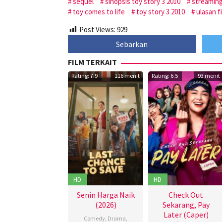
sequel
sinopsis toy story 3 2010
streaming
toy comes to life
toy story 3 2010
ulasan f
Post Views:
929
Sebarkan
FILM TERKAIT
Rating: 7.9
116 menit
Rating: 6.5
93 menit
HD
HD
Senin Harga Naik
Check Out
(2026)
Sekarang, Pay
Later (Caper)
Comedy
,
Drama
,