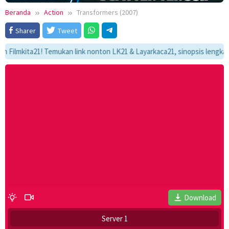
Beranda
Action
Transformers (2007)
Sharer
Tweet
kita21! Temukan link nonton LK21 & Layarkaca21, sinopsis lengkap, dan 
Download
Server 1