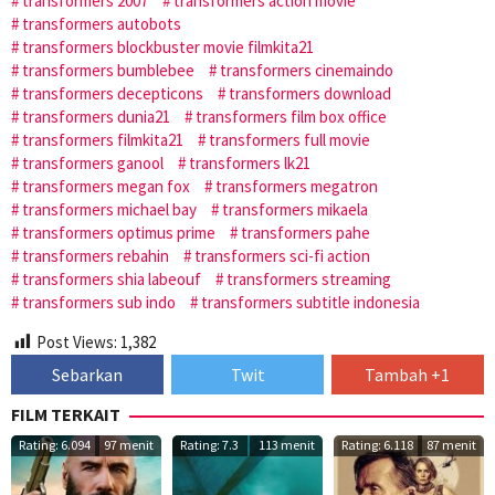
transformers 2007
transformers action movie
transformers autobots
transformers blockbuster movie filmkita21
transformers bumblebee
transformers cinemaindo
transformers decepticons
transformers download
transformers dunia21
transformers film box office
transformers filmkita21
transformers full movie
transformers ganool
transformers lk21
transformers megan fox
transformers megatron
transformers michael bay
transformers mikaela
transformers optimus prime
transformers pahe
transformers rebahin
transformers sci-fi action
transformers shia labeouf
transformers streaming
transformers sub indo
transformers subtitle indonesia
Post Views:
1,382
Sebarkan
Twit
Tambah +1
FILM TERKAIT
Rating: 6.094
97 menit
Rating: 7.3
113 menit
Rating: 6.118
87 menit