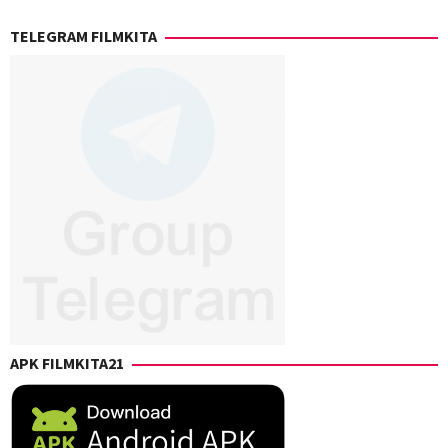
Sorapure
,
TELEGRAM FILMKITA
Phil
Lord
,
Sheila
Waldron
APK FILMKITA21