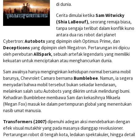
di dunia.
Cerita dimulai ketika
Sam Witwicky
(Shia LaBeouf)
, seorang remaja biasa,
tanpa sengaja terlibat dalam konflik kuno
antara dua ras robot dari planet
Cybertron:
Autobots
yang dipimpin oleh Optimus Prime, dan
Decepticons
yang dipimpin oleh Megatron. Pertarungan ini dipicu
oleh perebutan
AllSpark
, sebuah artefak legendaris yang memiliki
kekuatan untuk menciptakan atau menghancurkan dunia.
Sam awalnya hanya menginginkan kehidupan normal bersama mobil
barunya, Chevrolet Camaro bernama
Bumblebee
. Namun, ia segera
menyadari bahwa mobil tersebut bukan sekadar kendaraan,
melainkan salah satu Autobots yang dikirim untuk melindungi bumi.
Kehadiran Bumblebee membawa Sam dan kekasihnya Mikaela
(Megan Fox) masuk ke dalam pertempuran global yang menentukan
nasib umat manusia.
Transformers (2007)
dipenuhi adegan aksi mendebarkan dengan
efek visual mutakhir yang pada masanya dianggap revolusioner.
Pertarungan robot di tengah kota, ledakan spektakuler, hingga detail