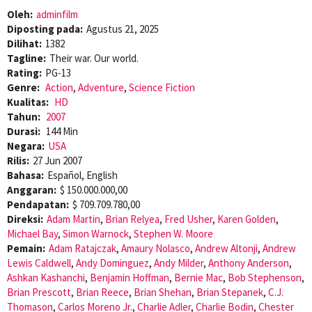
Oleh:
adminfilm
Diposting pada:
Agustus 21, 2025
Dilihat:
1382
Tagline:
Their war. Our world.
Rating:
PG-13
Genre:
Action
,
Adventure
,
Science Fiction
Kualitas:
HD
Tahun:
2007
Durasi:
144 Min
Negara:
USA
Rilis:
27 Jun 2007
Bahasa:
Español, English
Anggaran:
$ 150.000.000,00
Pendapatan:
$ 709.709.780,00
Direksi:
Adam Martin
,
Brian Relyea
,
Fred Usher
,
Karen Golden
,
Michael Bay
,
Simon Warnock
,
Stephen W. Moore
Pemain:
Adam Ratajczak
,
Amaury Nolasco
,
Andrew Altonji
,
Andrew
Lewis Caldwell
,
Andy Dominguez
,
Andy Milder
,
Anthony Anderson
,
Ashkan Kashanchi
,
Benjamin Hoffman
,
Bernie Mac
,
Bob Stephenson
,
Brian Prescott
,
Brian Reece
,
Brian Shehan
,
Brian Stepanek
,
C.J.
Thomason
,
Carlos Moreno Jr.
,
Charlie Adler
,
Charlie Bodin
,
Chester