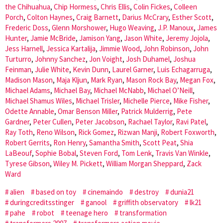
the Chihuahua
,
Chip Hormess
,
Chris Ellis
,
Colin Fickes
,
Colleen
Porch
,
Colton Haynes
,
Craig Barnett
,
Darius McCrary
,
Esther Scott
,
Frederic Doss
,
Glenn Morshower
,
Hugo Weaving
,
J.P. Manoux
,
James
Hunter
,
Jamie McBride
,
Jamison Yang
,
Jason White
,
Jeremy Jojola
,
Jess Harnell
,
Jessica Kartalija
,
Jimmie Wood
,
John Robinson
,
John
Turturro
,
Johnny Sanchez
,
Jon Voight
,
Josh Duhamel
,
Joshua
Feinman
,
Julie White
,
Kevin Dunn
,
Laurel Garner
,
Luis Echagarruga
,
Madison Mason
,
Maja Kljun
,
Mark Ryan
,
Mason Rock Bay
,
Megan Fox
,
Michael Adams
,
Michael Bay
,
Michael McNabb
,
Michael O’Neill
,
Michael Shamus Wiles
,
Michael Trisler
,
Michelle Pierce
,
Mike Fisher
,
Odette Annable
,
Omar Benson Miller
,
Patrick Mulderrig
,
Pete
Gardner
,
Peter Cullen
,
Peter Jacobson
,
Rachael Taylor
,
Ravi Patel
,
Ray Toth
,
Reno Wilson
,
Rick Gomez
,
Rizwan Manji
,
Robert Foxworth
,
Robert Gerrits
,
Ron Henry
,
Samantha Smith
,
Scott Peat
,
Shia
LaBeouf
,
Sophie Bobal
,
Steven Ford
,
Tom Lenk
,
Travis Van Winkle
,
Tyrese Gibson
,
Wiley M. Pickett
,
William Morgan Sheppard
,
Zack
Ward
alien
based on toy
cinemaindo
destroy
dunia21
duringcreditsstinger
ganool
griffith observatory
lk21
pahe
robot
teenage hero
transformation