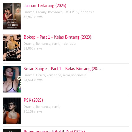
Jalinan Terlarang (2025)
Drama
,
Family
,
Romance
,
TV SERIES
,
Indonesia
38,969 views
Bokep – Part 1 – Kelas Bintang (2023)
Drama
,
Romance
,
semi
,
Indonesia
31,860 views
Setan Sange – Part 1 – Kelas Bintang (20…
Drama
,
Horror
,
Romance
,
semi
,
Indonesia
23,561 views
PSK (2023)
Drama
,
Romance
,
semi
,
20,152 views
Pengepungan di Bukit Duri (2025)