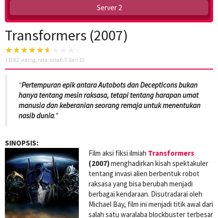
Server 2
Transformers (2007)
11682
voting, rata-rata
6.0
dari 10
“
Pertempuran epik antara Autobots dan Decepticons bukan
hanya tentang mesin raksasa, tetapi tentang harapan umat
manusia dan keberanian seorang remaja untuk menentukan
nasib dunia
.”
SINOPSIS:
Film aksi fiksi ilmiah
Transformers
(2007)
menghadirkan kisah spektakuler
tentang invasi alien berbentuk robot
raksasa yang bisa berubah menjadi
berbagai kendaraan. Disutradarai oleh
Michael Bay, film ini menjadi titik awal dari
salah satu waralaba blockbuster terbesar