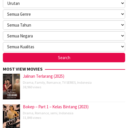
MOST VIEW MOVIES
Jalinan Terlarang (2025)
Drama
,
Family
,
Romance
,
TV SERIES
,
Indonesia
38,960 views
Bokep – Part 1 – Kelas Bintang (2023)
Drama
,
Romance
,
semi
,
Indonesia
31,846 views