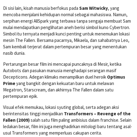
Di sisi lain, kisah manusia berfokus pada
Sam Witwicky
, yang
mencoba menjalani kehidupan normal sebagai mahasiswa. Namun,
serpihan energi AllSpark yang terbawa tanpa sengaja membuat Sam
mulai mendapatkan penglihatan aneh berisi simbol kuno Cybertron.
Simbol itu ternyata menjadi kunci penting untuk menemukan lokasi
mesin The Fallen. Bersama pacarnya, Mikaela, dan sahabatnya Leo,
Sam kembali terjerat dalam pertempuran besar yang menentukan
nasib dunia.
Pertarungan besar film ini mencapai puncaknya di Mesir, ketika
Autobots dan pasukan manusia menghadapi serangan masif
Decepticons. Adegan klimaks menampilkan duel heroik
Optimus
Prime
yang bangkit dengan kekuatan baru untuk melawan
Megatron, Starscream, dan akhirnya The Fallen dalam satu
pertempuran epik.
Visual efek memukau, lokasi syuting global, serta adegan aksi
berintensitas tinggi menjadikan
Transformers – Revenge of the
Fallen (2009)
salah satu film paling ambisius dalam franchise. Selain
ledakan besar, film ini juga menghadirkan mitologi baru tentang asal-
usul Transformers yang memperluas cakupan cerita.