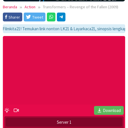
Beranda
Action
Transformers – Revenge of the Fallen (2009)
Sharer
Tweet
ta21! Temukan link nonton LK21 & Layarkaca21, sinopsis lengkap, dan al
Download
Server 1