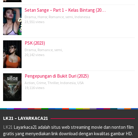
Setan Sange – Part 1 – Kelas Bintang (20…
Drama
,
Horror
,
Romance
,
semi
,
Indonesia
23,551 views
PSK (2023)
Drama
,
Romance
,
semi
,
20,142 views
Pengepungan di Bukit Duri (2025)
Action
,
Crime
,
Thriller
,
Indonesia
,
USA
19,116 views
LK21 – LAYARKACA21
LK21
Layarkaca21 adalah situs web streaming movie dan nonton film
gratis yang menyediakan link download dengan kwalitas gambar HD.