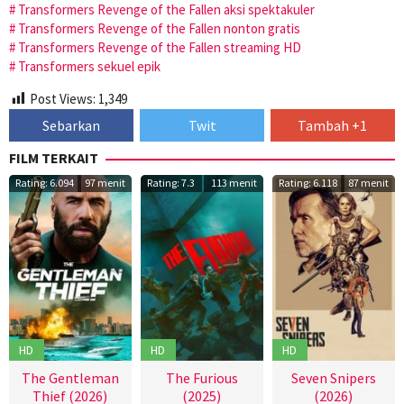
Transformers Revenge of the Fallen aksi spektakuler
Transformers Revenge of the Fallen nonton gratis
Transformers Revenge of the Fallen streaming HD
Transformers sekuel epik
Post Views:
1,349
Sebarkan
Twit
Tambah +1
FILM TERKAIT
Rating: 6.094
97 menit
Rating: 7.3
113 menit
Rating: 6.118
87 menit
HD
HD
HD
The Gentleman
The Furious
Seven Snipers
Thief (2026)
(2025)
(2026)