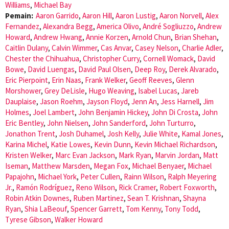
Williams
,
Michael Bay
Pemain:
Aaron Garrido
,
Aaron Hill
,
Aaron Lustig
,
Aaron Norvell
,
Alex
Fernandez
,
Alexandra Begg
,
America Olivo
,
André Sogliuzzo
,
Andrew
Howard
,
Andrew Hwang
,
Annie Korzen
,
Arnold Chun
,
Brian Shehan
,
Caitlin Dulany
,
Calvin Wimmer
,
Cas Anvar
,
Casey Nelson
,
Charlie Adler
,
Chester the Chihuahua
,
Christopher Curry
,
Cornell Womack
,
David
Bowe
,
David Luengas
,
David Paul Olsen
,
Deep Roy
,
Derek Alvarado
,
Eric Pierpoint
,
Erin Naas
,
Frank Welker
,
Geoff Reeves
,
Glenn
Morshower
,
Grey DeLisle
,
Hugo Weaving
,
Isabel Lucas
,
Jareb
Dauplaise
,
Jason Roehm
,
Jayson Floyd
,
Jenn An
,
Jess Harnell
,
Jim
Holmes
,
Joel Lambert
,
John Benjamin Hickey
,
John Di Crosta
,
John
Eric Bentley
,
John Nielsen
,
John Sanderford
,
John Turturro
,
Jonathon Trent
,
Josh Duhamel
,
Josh Kelly
,
Julie White
,
Kamal Jones
,
Karina Michel
,
Katie Lowes
,
Kevin Dunn
,
Kevin Michael Richardson
,
Kristen Welker
,
Marc Evan Jackson
,
Mark Ryan
,
Marvin Jordan
,
Matt
Iseman
,
Matthew Marsden
,
Megan Fox
,
Michael Benyaer
,
Michael
Papajohn
,
Michael York
,
Peter Cullen
,
Rainn Wilson
,
Ralph Meyering
Jr.
,
Ramón Rodríguez
,
Reno Wilson
,
Rick Cramer
,
Robert Foxworth
,
Robin Atkin Downes
,
Ruben Martinez
,
Sean T. Krishnan
,
Shayna
Ryan
,
Shia LaBeouf
,
Spencer Garrett
,
Tom Kenny
,
Tony Todd
,
Tyrese Gibson
,
Walker Howard