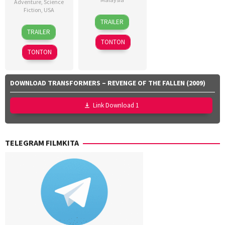
Adventure
,
Science
Fiction
,
USA
9
Dyeanna
TRAILER
15
Callum
Apr
Jemat
,
TRAILER
Mar
Dawson
,
2026
Faisal
TONTON
2026
Christopher
Ishak
,
TONTON
Miller
,
Yayan
Dan
Ruhian
Channing-
DOWNLOAD TRANSFORMERS – REVENGE OF THE FALLEN (2009)
Williams
,
Jan
Link Download 1
Zalar
,
John
Sorapure
,
TELEGRAM FILMKITA
Phil
Lord
,
Sheila
Waldron