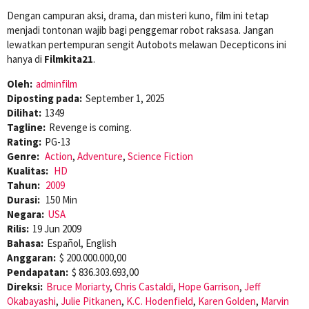
Dengan campuran aksi, drama, dan misteri kuno, film ini tetap
menjadi tontonan wajib bagi penggemar robot raksasa. Jangan
lewatkan pertempuran sengit Autobots melawan Decepticons ini
hanya di
Filmkita21
.
Oleh:
adminfilm
Diposting pada:
September 1, 2025
Dilihat:
1349
Tagline:
Revenge is coming.
Rating:
PG-13
Genre:
Action
,
Adventure
,
Science Fiction
Kualitas:
HD
Tahun:
2009
Durasi:
150 Min
Negara:
USA
Rilis:
19 Jun 2009
Bahasa:
Español, English
Anggaran:
$ 200.000.000,00
Pendapatan:
$ 836.303.693,00
Direksi:
Bruce Moriarty
,
Chris Castaldi
,
Hope Garrison
,
Jeff
Okabayashi
,
Julie Pitkanen
,
K.C. Hodenfield
,
Karen Golden
,
Marvin