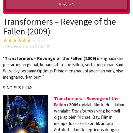
Server 2
Transformers – Revenge of the
Fallen (2009)
8806
voting, rata-rata
6.0
dari 10
“
Transformers – Revenge of the Fallen (2009)
menghadirkan
pertarungan global, kebangkitan The Fallen, serta perjalanan Sam
Witwicky bersama Optimus Prime menghadapi ancaman yang bisa
menghancurkan bumi.”
SINOPSIS FILM:
Transformers – Revenge of the
Fallen
(2009)
adalah film kedua dalam
waralaba
Transformers
yang kembali
digarap oleh Michael Bay. Film ini
memperluas skala konflik antara
Autobots dan Decepticons dengan