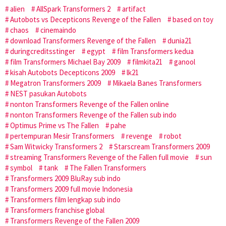
alien
AllSpark Transformers 2
artifact
Autobots vs Decepticons Revenge of the Fallen
based on toy
chaos
cinemaindo
download Transformers Revenge of the Fallen
dunia21
duringcreditsstinger
egypt
film Transformers kedua
film Transformers Michael Bay 2009
filmkita21
ganool
kisah Autobots Decepticons 2009
lk21
Megatron Transformers 2009
Mikaela Banes Transformers
NEST pasukan Autobots
nonton Transformers Revenge of the Fallen online
nonton Transformers Revenge of the Fallen sub indo
Optimus Prime vs The Fallen
pahe
pertempuran Mesir Transformers
revenge
robot
Sam Witwicky Transformers 2
Starscream Transformers 2009
streaming Transformers Revenge of the Fallen full movie
sun
symbol
tank
The Fallen Transformers
Transformers 2009 BluRay sub indo
Transformers 2009 full movie Indonesia
Transformers film lengkap sub indo
Transformers franchise global
Transformers Revenge of the Fallen 2009