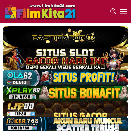
Loncat
ke
konten