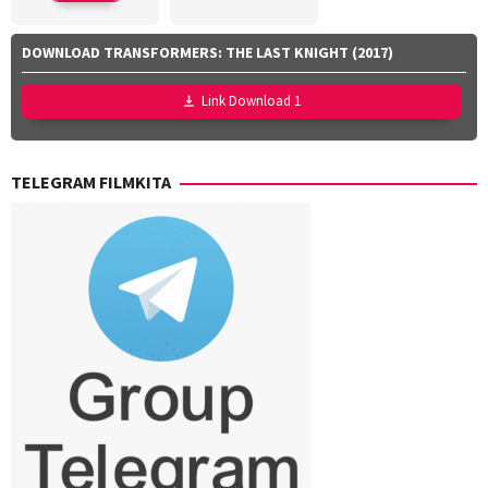
Yayan
Dan
Ruhian
Channing-
DOWNLOAD TRANSFORMERS: THE LAST KNIGHT (2017)
Williams
,
Jan
Link Download 1
Zalar
,
John
Sorapure
,
TELEGRAM FILMKITA
Phil
Lord
,
Sheila
Waldron