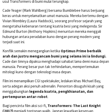
usul Transformers di bumi mulai terungkap.
Cade Yeager (Mark Wahlberg) bersama Bumblebee harus berjuang
keras untuk menyelamatkan umat manusia. Mereka bertemu dengan
Vivian Wembley (Laura Haddock), seorang profesor sejarah yang
mengetahui kebenaran tentang ksatria besi yang melegenda. Sir
Edmund Burton (Anthony Hopkins) menuntun mereka menggali
hubungan antara peradaban kuno dengan perang modern yang
terjadi saat ini.
Konflik semakin menegangkan ketika
Optimus Prime berbalik
arah dan justru mengancam bumi yang selama ini ia lindungi.
Cade dan timnya dipaksa menghadapi sahabat lama demi masa depan
manusia. Perang besar pun tak terhindarkan, mempertemukan
mitologi kuno dengan teknologi masa depan.
Film ini menampilkan CGI spektakuler, ledakan khas Michael Bay,
serta adegan aksi penuh adrenalin. Penonton disuguhi kisah yang
menggabungkan
legenda ksatria, pengkhianatan, dan
pertempuran antar-robot
.
Bagi pencinta film aksi sci-fi,
Transformers: The Last Knight
(2017)
menjadi tontonan wajib. Jangan lewatkan keseruan