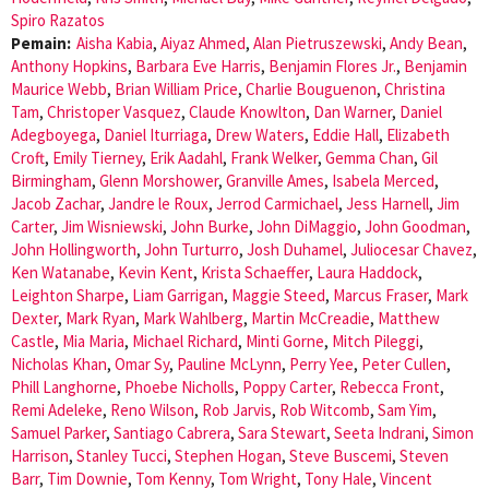
Spiro Razatos
Pemain:
Aisha Kabia
,
Aiyaz Ahmed
,
Alan Pietruszewski
,
Andy Bean
,
Anthony Hopkins
,
Barbara Eve Harris
,
Benjamin Flores Jr.
,
Benjamin
Maurice Webb
,
Brian William Price
,
Charlie Bouguenon
,
Christina
Tam
,
Christoper Vasquez
,
Claude Knowlton
,
Dan Warner
,
Daniel
Adegboyega
,
Daniel Iturriaga
,
Drew Waters
,
Eddie Hall
,
Elizabeth
Croft
,
Emily Tierney
,
Erik Aadahl
,
Frank Welker
,
Gemma Chan
,
Gil
Birmingham
,
Glenn Morshower
,
Granville Ames
,
Isabela Merced
,
Jacob Zachar
,
Jandre le Roux
,
Jerrod Carmichael
,
Jess Harnell
,
Jim
Carter
,
Jim Wisniewski
,
John Burke
,
John DiMaggio
,
John Goodman
,
John Hollingworth
,
John Turturro
,
Josh Duhamel
,
Juliocesar Chavez
,
Ken Watanabe
,
Kevin Kent
,
Krista Schaeffer
,
Laura Haddock
,
Leighton Sharpe
,
Liam Garrigan
,
Maggie Steed
,
Marcus Fraser
,
Mark
Dexter
,
Mark Ryan
,
Mark Wahlberg
,
Martin McCreadie
,
Matthew
Castle
,
Mia Maria
,
Michael Richard
,
Minti Gorne
,
Mitch Pileggi
,
Nicholas Khan
,
Omar Sy
,
Pauline McLynn
,
Perry Yee
,
Peter Cullen
,
Phill Langhorne
,
Phoebe Nicholls
,
Poppy Carter
,
Rebecca Front
,
Remi Adeleke
,
Reno Wilson
,
Rob Jarvis
,
Rob Witcomb
,
Sam Yim
,
Samuel Parker
,
Santiago Cabrera
,
Sara Stewart
,
Seeta Indrani
,
Simon
Harrison
,
Stanley Tucci
,
Stephen Hogan
,
Steve Buscemi
,
Steven
Barr
,
Tim Downie
,
Tom Kenny
,
Tom Wright
,
Tony Hale
,
Vincent