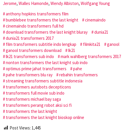
Jerome
,
Walles Hamonde
,
Wendy Albiston
,
Wolfgang Young
anthony hopkins transformers film
bumblebee transformers the last knight
cinemaindo
cinemaindo transformers full hd
download transformers the last knight bluray
dunia21
dunia21 transformers 2017
film transformers subtitle indo lengkap
filmkita21
ganool
ganool transformers download
lk21
lk21 transformers sub indo
mark wahlberg transformers 2017
nonton transformers the last knight sub indo
optimus prime jahat transformers
pahe
pahe transformers blu ray
rebahin transformers
streaming transformers subtitle indonesia
transformers autobots decepticons
transformers full movie sub indo
transformers michael bay saga
transformers perang robot aksi sci fi
transformers the last knight
transformers the last knight bioskop online
Post Views:
1,445