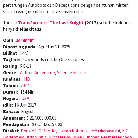
pertarungan Autobots dan Decepticons dengan sentuhan misteri
sejarah yang membuat cerita semakin epik.
Tonton
Transformers: The Last Knight
(2017)
subtitle Indonesia
hanya di
Filmkita21
.
Oleh:
adminfilm
Diposting pada:
Agustus 21, 2025
Dilihat:
1445
Tagline:
Two worlds collide. One survives.
Rating:
PG-13
Genre:
Action
,
Adventure
,
Science Fiction
Kualitas:
HD
Tahun:
2017
Durasi:
154 Min
Negara:
USA
Rilis:
16 Jun 2017
Bahasa:
English
Anggaran:
$ 217.000.000,00
Pendapatan:
$ 605.425.157,00
Direksi:
Donald E G Bentley
,
Jason Roberts
,
Jeff Okabayashi
,
K.C.
Hodenfield
,
Kris Smith
,
Michael Bay
,
Mike Gunther
,
Reymel Delgado
,