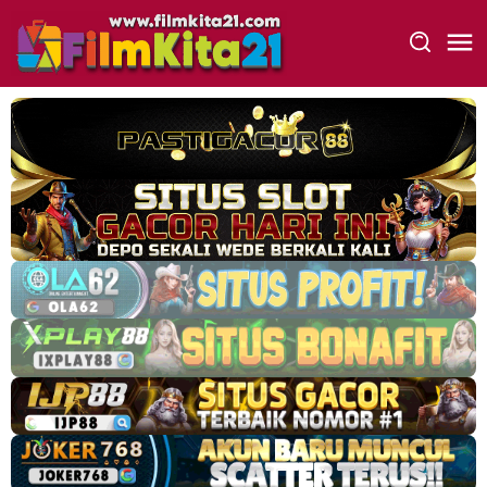
Loncat
ke
konten