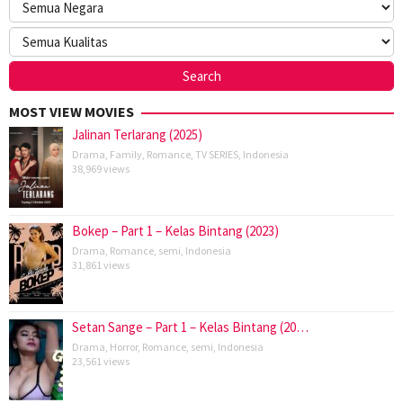
MOST VIEW MOVIES
Jalinan Terlarang (2025)
Drama
,
Family
,
Romance
,
TV SERIES
,
Indonesia
38,969 views
Bokep – Part 1 – Kelas Bintang (2023)
Drama
,
Romance
,
semi
,
Indonesia
31,861 views
Setan Sange – Part 1 – Kelas Bintang (20…
Drama
,
Horror
,
Romance
,
semi
,
Indonesia
23,561 views