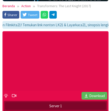
Beranda
Action
Transformers: The Last Knight (2017)
Sharer
Tweet
mkita21! Temukan link nonton LK21 & Layarkaca21, sinopsis lengkap, dan
Download
Server 1