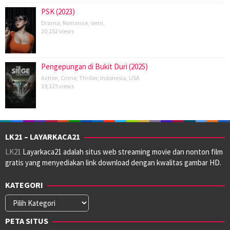
PSK (2023)
Drama
,
Romance
,
semi
,
20,152 views
Pengepungan di Bukit Duri (2025)
Action
,
Crime
,
Thriller
,
Indonesia
,
USA
19,125 views
LK21 – LAYARKACA21
LK21
Layarkaca21 adalah situs web streaming movie dan nonton film
gratis yang menyediakan link download dengan kwalitas gambar HD.
KATEGORI
Kategori
PETA SITUS