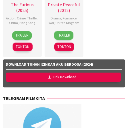
The Furious
Private Peaceful
(2025)
(2012)
Action
,
Crime
,
Thriller
,
Drama
,
Romance
,
China
,
Hong Kong
War
,
United Kingdom
10
Kenji
12
Pat
TRAILER
TRAILER
Jun
Tanigaki
,
Oct
O'Connor
2026
Kensuke
2012
TONTON
TONTON
Sonomura
DOWNLOAD TUHAN IZINKAN AKU BERDOSA (2024)
Link Download 1
TELEGRAM FILMKITA