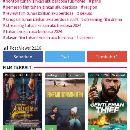
nonton tuhan izinkan aku berdosa full movie
pahe
pemeran film tuhan izinkan aku berdosa
religion
review film tuhan izinkan aku berdosa
sexual
sinopsis tuhan izinkan aku berdosa 2024
streaming film drama
streaming tuhan izinkan aku berdosa 2024
tuhan izinkan aku berdosa 2024
ulasan film tuhan izinkan aku berdosa
violence
Post Views:
2,116
Sebarkan
Twit
Tambah +1
FILM TERKAIT
Rating: 7
161 menit
Rating: 6.737
125 menit
Rating: 6.094
97 menit
HD
HD
HD