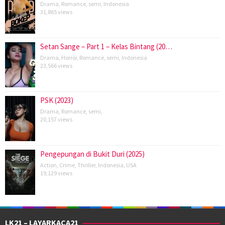
Drama
,
Romance
,
semi
,
Indonesia
31,865 views
Setan Sange – Part 1 – Kelas Bintang (20…
Drama
,
Horror
,
Romance
,
semi
,
Indonesia
23,566 views
PSK (2023)
Drama
,
Romance
,
semi
,
20,157 views
Pengepungan di Bukit Duri (2025)
Action
,
Crime
,
Thriller
,
Indonesia
,
USA
19,129 views
LK21 – LAYARKACA21