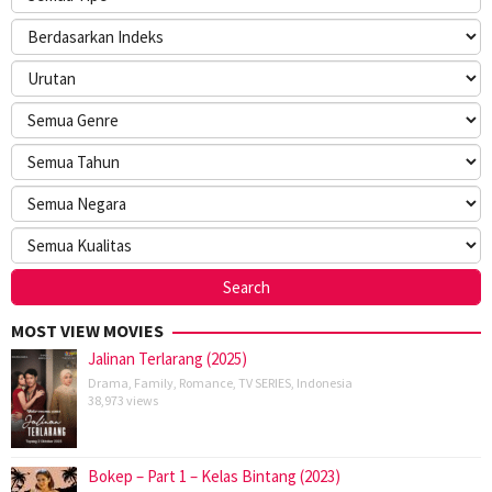
MOST VIEW MOVIES
Jalinan Terlarang (2025)
Drama
,
Family
,
Romance
,
TV SERIES
,
Indonesia
38,973 views
Bokep – Part 1 – Kelas Bintang (2023)