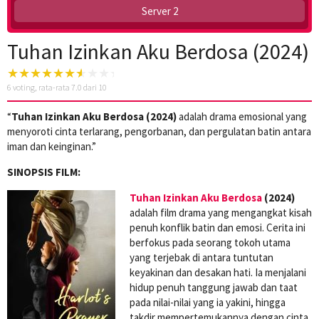
Server 2
Tuhan Izinkan Aku Berdosa (2024)
6
voting, rata-rata
7.0
dari 10
“
Tuhan Izinkan Aku Berdosa (2024)
adalah drama emosional yang
menyoroti cinta terlarang, pengorbanan, dan pergulatan batin antara
iman dan keinginan.”
SINOPSIS FILM:
Tuhan Izinkan Aku Berdosa
(2024)
adalah film drama yang mengangkat kisah
penuh konflik batin dan emosi. Cerita ini
berfokus pada seorang tokoh utama
yang terjebak di antara tuntutan
keyakinan dan desakan hati. Ia menjalani
hidup penuh tanggung jawab dan taat
pada nilai-nilai yang ia yakini, hingga
takdir mempertemukannya dengan cinta