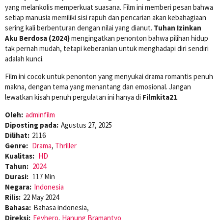
yang melankolis memperkuat suasana. Film ini memberi pesan bahwa
setiap manusia memiliki sisi rapuh dan pencarian akan kebahagiaan
sering kali berbenturan dengan nilai yang dianut.
Tuhan Izinkan
Aku Berdosa (2024)
mengingatkan penonton bahwa pilihan hidup
tak pernah mudah, tetapi keberanian untuk menghadapi diri sendiri
adalah kunci.
Film ini cocok untuk penonton yang menyukai drama romantis penuh
makna, dengan tema yang menantang dan emosional. Jangan
lewatkan kisah penuh pergulatan ini hanya di
Filmkita21
.
Oleh:
adminfilm
Diposting pada:
Agustus 27, 2025
Dilihat:
2116
Genre:
Drama
,
Thriller
Kualitas:
HD
Tahun:
2024
Durasi:
117 Min
Negara:
Indonesia
Rilis:
22 May 2024
Bahasa:
Bahasa indonesia,
Direksi:
Feyhero
,
Hanung Bramantyo