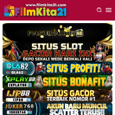
Loncat
ke
konten