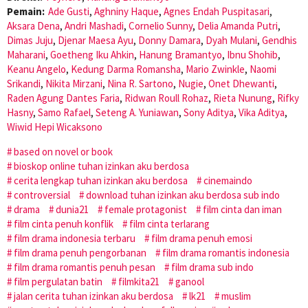
Pemain:
Ade Gusti
,
Aghniny Haque
,
Agnes Endah Puspitasari
,
Aksara Dena
,
Andri Mashadi
,
Cornelio Sunny
,
Delia Amanda Putri
,
Dimas Juju
,
Djenar Maesa Ayu
,
Donny Damara
,
Dyah Mulani
,
Gendhis
Maharani
,
Goetheng Iku Ahkin
,
Hanung Bramantyo
,
Ibnu Shohib
,
Keanu Angelo
,
Kedung Darma Romansha
,
Mario Zwinkle
,
Naomi
Srikandi
,
Nikita Mirzani
,
Nina R. Sartono
,
Nugie
,
Onet Dhewanti
,
Raden Agung Dantes Faria
,
Ridwan Roull Rohaz
,
Rieta Nunung
,
Rifky
Hasny
,
Samo Rafael
,
Seteng A. Yuniawan
,
Sony Aditya
,
Vika Aditya
,
Wiwid Hepi Wicaksono
based on novel or book
bioskop online tuhan izinkan aku berdosa
cerita lengkap tuhan izinkan aku berdosa
cinemaindo
controversial
download tuhan izinkan aku berdosa sub indo
drama
dunia21
female protagonist
film cinta dan iman
film cinta penuh konflik
film cinta terlarang
film drama indonesia terbaru
film drama penuh emosi
film drama penuh pengorbanan
film drama romantis indonesia
film drama romantis penuh pesan
film drama sub indo
film pergulatan batin
filmkita21
ganool
jalan cerita tuhan izinkan aku berdosa
lk21
muslim