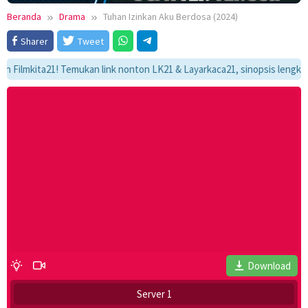
Beranda
Drama
Tuhan Izinkan Aku Berdosa (2024)
Sharer
Tweet
mkita21! Temukan link nonton LK21 & Layarkaca21, sinopsis lengkap, dan 
Download
Server 1