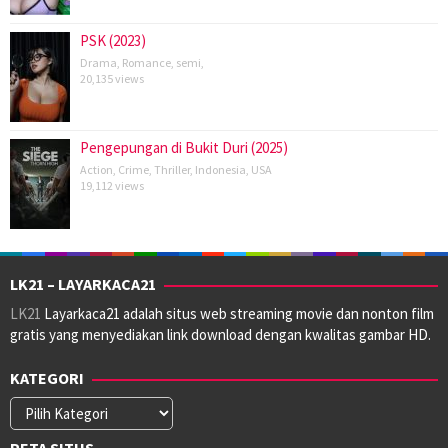
PSK (2023)
Drama
,
Romance
,
semi
,
20,135 views
Pengepungan di Bukit Duri (2025)
Action
,
Crime
,
Thriller
,
Indonesia
,
USA
19,112 views
LK21 – LAYARKACA21
LK21
Layarkaca21 adalah situs web streaming movie dan nonton film
gratis yang menyediakan link download dengan kwalitas gambar HD.
KATEGORI
Kategori
PETA SITUS