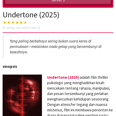
Undertone (2025)
92
voting, rata-rata
6.0
dari 10
Yang paling berbahaya sering bukan suara keras di
permukaan—melainkan nada gelap yang bersembunyi di
bawahnya.
sinopsis
Undertone (2025)
adalah film thriller
psikologis yang menghadirkan kisah
mencekam tentang rahasia, manipulasi,
dan pesan tersembunyi yang perlahan
menghancurkan kehidupan seseorang.
Dengan atmosfer tegang dan nuansa
misterius, film ini membawa penonton ke
dunia di mana hal paling penting justru