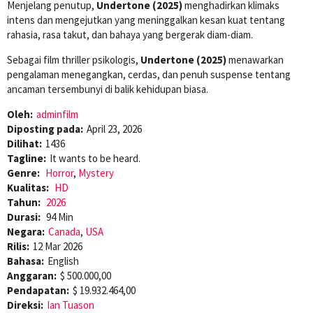
Menjelang penutup,
Undertone (2025)
menghadirkan klimaks
intens dan mengejutkan yang meninggalkan kesan kuat tentang
rahasia, rasa takut, dan bahaya yang bergerak diam-diam.
Sebagai film thriller psikologis,
Undertone (2025)
menawarkan
pengalaman menegangkan, cerdas, dan penuh suspense tentang
ancaman tersembunyi di balik kehidupan biasa.
Oleh:
adminfilm
Diposting pada:
April 23, 2026
Dilihat:
1436
Tagline:
It wants to be heard.
Genre:
Horror
,
Mystery
Kualitas:
HD
Tahun:
2026
Durasi:
94 Min
Negara:
Canada
,
USA
Rilis:
12 Mar 2026
Bahasa:
English
Anggaran:
$ 500.000,00
Pendapatan:
$ 19.932.464,00
Direksi:
Ian Tuason