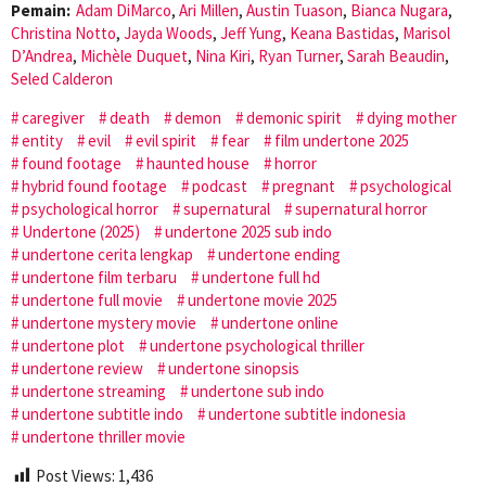
Pemain:
Adam DiMarco
,
Ari Millen
,
Austin Tuason
,
Bianca Nugara
,
Christina Notto
,
Jayda Woods
,
Jeff Yung
,
Keana Bastidas
,
Marisol
D’Andrea
,
Michèle Duquet
,
Nina Kiri
,
Ryan Turner
,
Sarah Beaudin
,
Seled Calderon
caregiver
death
demon
demonic spirit
dying mother
entity
evil
evil spirit
fear
film undertone 2025
found footage
haunted house
horror
hybrid found footage
podcast
pregnant
psychological
psychological horror
supernatural
supernatural horror
Undertone (2025)
undertone 2025 sub indo
undertone cerita lengkap
undertone ending
undertone film terbaru
undertone full hd
undertone full movie
undertone movie 2025
undertone mystery movie
undertone online
undertone plot
undertone psychological thriller
undertone review
undertone sinopsis
undertone streaming
undertone sub indo
undertone subtitle indo
undertone subtitle indonesia
undertone thriller movie
Post Views:
1,436