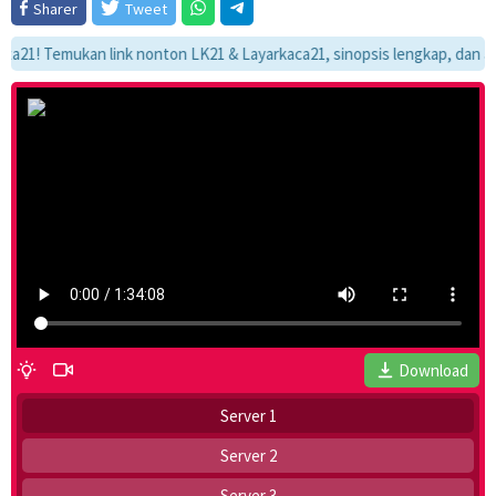
Sharer
Tweet
Temukan link nonton LK21 & Layarkaca21, sinopsis lengkap, dan alur cer
Download
Server 1
Server 2
Server 3