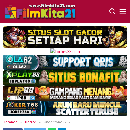
Loncat
ke
konten
Beranda
Horror
Undertone (2025)