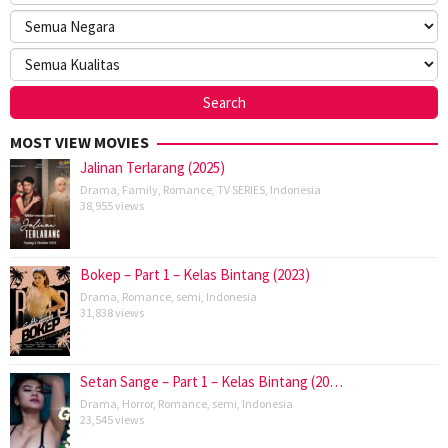
MOST VIEW MOVIES
Jalinan Terlarang (2025)
Drama
,
Family
,
Romance
,
TV SERIES
,
Indonesia
38,955 views
Bokep – Part 1 – Kelas Bintang (2023)
Drama
,
Romance
,
semi
,
Indonesia
31,838 views
Setan Sange – Part 1 – Kelas Bintang (20…
Drama
,
Horror
,
Romance
,
semi
,
Indonesia
23,545 views