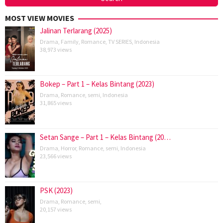
MOST VIEW MOVIES
Jalinan Terlarang (2025)
Drama
,
Family
,
Romance
,
TV SERIES
,
Indonesia
38,973 views
Bokep – Part 1 – Kelas Bintang (2023)
Drama
,
Romance
,
semi
,
Indonesia
31,865 views
Setan Sange – Part 1 – Kelas Bintang (20…
Drama
,
Horror
,
Romance
,
semi
,
Indonesia
23,566 views
PSK (2023)
Drama
,
Romance
,
semi
,
20,157 views