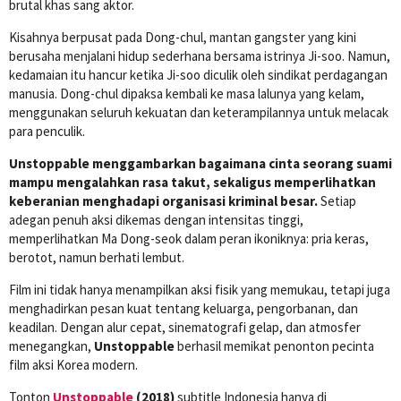
brutal khas sang aktor.
Kisahnya berpusat pada Dong-chul, mantan gangster yang kini
berusaha menjalani hidup sederhana bersama istrinya Ji-soo. Namun,
kedamaian itu hancur ketika Ji-soo diculik oleh sindikat perdagangan
manusia. Dong-chul dipaksa kembali ke masa lalunya yang kelam,
menggunakan seluruh kekuatan dan keterampilannya untuk melacak
para penculik.
Unstoppable menggambarkan bagaimana cinta seorang suami
mampu mengalahkan rasa takut, sekaligus memperlihatkan
keberanian menghadapi organisasi kriminal besar.
Setiap
adegan penuh aksi dikemas dengan intensitas tinggi,
memperlihatkan Ma Dong-seok dalam peran ikoniknya: pria keras,
berotot, namun berhati lembut.
Film ini tidak hanya menampilkan aksi fisik yang memukau, tetapi juga
menghadirkan pesan kuat tentang keluarga, pengorbanan, dan
keadilan. Dengan alur cepat, sinematografi gelap, dan atmosfer
menegangkan,
Unstoppable
berhasil memikat penonton pecinta
film aksi Korea modern.
Tonton
Unstoppable
(2018)
subtitle Indonesia hanya di