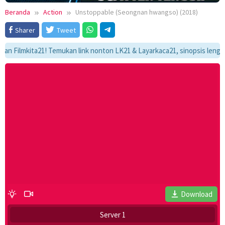
Beranda
Action
Unstoppable (Seongnan hwangso) (2018)
Sharer
Tweet
lmkita21! Temukan link nonton LK21 & Layarkaca21, sinopsis lengkap, da
Download
Server 1