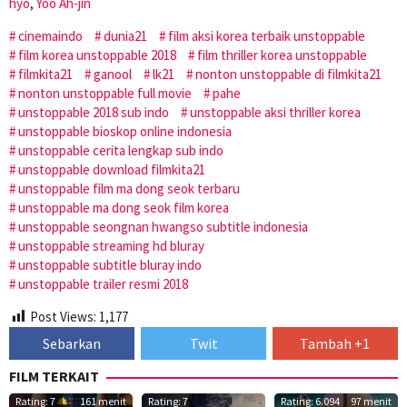
hyo
,
Yoo Ah-jin
cinemaindo
dunia21
film aksi korea terbaik unstoppable
film korea unstoppable 2018
film thriller korea unstoppable
filmkita21
ganool
lk21
nonton unstoppable di filmkita21
nonton unstoppable full movie
pahe
unstoppable 2018 sub indo
unstoppable aksi thriller korea
unstoppable bioskop online indonesia
unstoppable cerita lengkap sub indo
unstoppable download filmkita21
unstoppable film ma dong seok terbaru
unstoppable ma dong seok film korea
unstoppable seongnan hwangso subtitle indonesia
unstoppable streaming hd bluray
unstoppable subtitle bluray indo
unstoppable trailer resmi 2018
Post Views:
1,177
Sebarkan
Twit
Tambah +1
FILM TERKAIT
Rating: 7
161 menit
Rating: 7
Rating: 6.094
97 menit