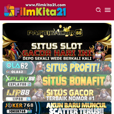
Loncat
ke
konten