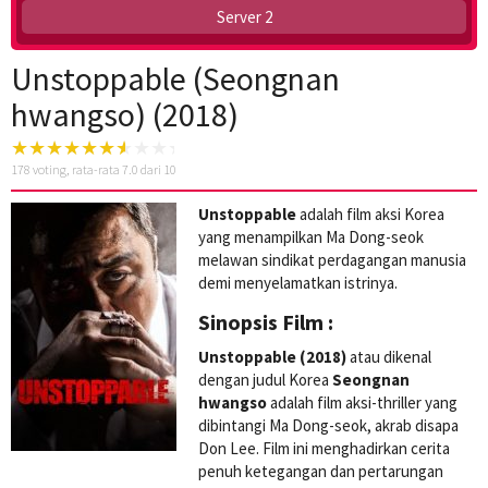
Server 2
Unstoppable (Seongnan
hwangso) (2018)
178
voting, rata-rata
7.0
dari 10
Unstoppable
adalah film aksi Korea
yang menampilkan Ma Dong-seok
melawan sindikat perdagangan manusia
demi menyelamatkan istrinya.
Sinopsis Film :
Unstoppable (2018)
atau dikenal
dengan judul Korea
Seongnan
hwangso
adalah film aksi-thriller yang
dibintangi Ma Dong-seok, akrab disapa
Don Lee. Film ini menghadirkan cerita
penuh ketegangan dan pertarungan