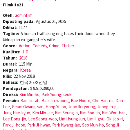
Filmkita21
.
Oleh:
adminfilm
Diposting pada:
Agustus 21, 2025
Dilihat:
1177
Tagline:
A human trafficking ring faces their doom when they
kidnap an ex-gangster’s wife.
Genre:
Action
,
Comedy
,
Crime
,
Thriller
Kualitas:
HD
Tahun:
2018
Durasi:
115 Min
Negara:
Korea
Rilis:
22 Nov 2018
Bahasa:
한국어/조선말
Pendapatan:
$ 9.512.390,00
Direksi:
Kim Min-ho
,
Park Young-seok
Pemain:
Bae Jin-ah
,
Bae Jin-woong
,
Bae Noo-ri
,
Cho Han-na
,
Don
Lee
,
Geum Gwang-san
,
Hong Yi-joo
,
Jeon Ik-ryoung
,
Jeong In-gi
,
Jung Hae-kyun
,
Kim Min-jae
,
Kim Seung-o
,
Kim Soo-jin
,
Kim Won-hae
,
Lee Dong-jin
,
Lee Seong-woo
,
Lim Hyung-jun
,
Lim Il-gyu
,
Ok Joo-ri
,
Park Ji-hoon
,
Park Ji-hwan
,
Park Kwang-jae
,
Seo Mun-ho
,
Song Ji-