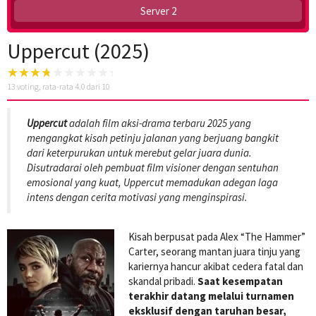
Server 2
Uppercut (2025)
13
voting, rata-rata
4.0
dari 10
Uppercut
adalah film aksi-drama terbaru 2025 yang
mengangkat kisah petinju jalanan yang berjuang bangkit
dari keterpurukan untuk merebut gelar juara dunia.
Disutradarai oleh pembuat film visioner dengan sentuhan
emosional yang kuat, Uppercut memadukan adegan laga
intens dengan cerita motivasi yang menginspirasi.
Kisah berpusat pada Alex “The Hammer”
Carter, seorang mantan juara tinju yang
kariernya hancur akibat cedera fatal dan
skandal pribadi.
Saat kesempatan
terakhir datang melalui turnamen
eksklusif dengan taruhan besar,