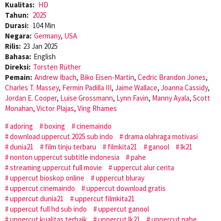
Kualitas:
HD
Tahun:
2025
Durasi:
104 Min
Negara:
Germany
,
USA
Rilis:
23 Jan 2025
Bahasa:
English
Direksi:
Torsten Rüther
Pemain:
Andrew Ibach
,
Biko Eisen-Martin
,
Cedric Brandon Jones
,
Charles T. Massey
,
Fermin Padilla III
,
Jaime Wallace
,
Joanna Cassidy
,
Jordan E. Cooper
,
Luise Grossmann
,
Lynn Favin
,
Manny Ayala
,
Scott
Monahan
,
Victor Plajas
,
Ving Rhames
adoring
boxing
cinemaindo
download uppercut 2025 sub indo
drama olahraga motivasi
dunia21
film tinju terbaru
filmkita21
ganool
lk21
nonton uppercut subtitle indonesia
pahe
streaming uppercut full movie
uppercut alur cerita
uppercut bioskop online
uppercut bluray
uppercut cinemaindo
uppercut download gratis
uppercut dunia21
uppercut filmkita21
uppercut full hd sub indo
uppercut ganool
uppercut kualitas terbaik
uppercut lk21
uppercut pahe