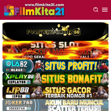
Loncat
ke
konten