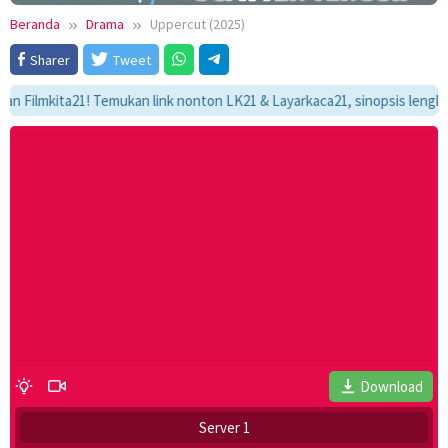
Beranda
Drama
Uppercut (2025)
Sharer
Tweet
lmkita21! Temukan link nonton LK21 & Layarkaca21, sinopsis lengkap, dan
Download
Server 1