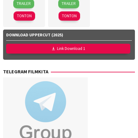
10
Kenji
12
Pat
TRAILER
TRAILER
Jun
Tanigaki
,
Oct
O'Connor
2026
Kensuke
2012
TONTON
TONTON
Sonomura
DOWNLOAD UPPERCUT (2025)
Link Download 1
TELEGRAM FILMKITA