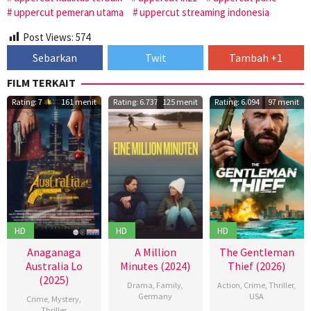
uppercut pemeran utama
uppercut streaming indonesia
Post Views:
574
Sebarkan
Twit
Tambah +1
FILM TERKAIT
Rating: 7
161 menit
Rating: 6.737
125 menit
Rating: 6.094
97 menit
HD
HD
HD
Anaganaga
A Million
The Gentleman
Australia Lo
Minutes (2024)
Thief (2026)
(2025)
Drama
,
Family
,
Action
,
Crime
,
Thriller
,
Germany
USA
Crime
,
Mystery
,
Thriller