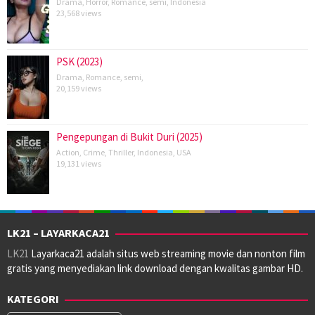
Drama
,
Horror
,
Romance
,
semi
,
Indonesia
23,568 views
PSK (2023)
Drama
,
Romance
,
semi
,
20,159 views
Pengepungan di Bukit Duri (2025)
Action
,
Crime
,
Thriller
,
Indonesia
,
USA
19,131 views
LK21 – LAYARKACA21
LK21
Layarkaca21 adalah situs web streaming movie dan nonton film
gratis yang menyediakan link download dengan kwalitas gambar HD.
KATEGORI