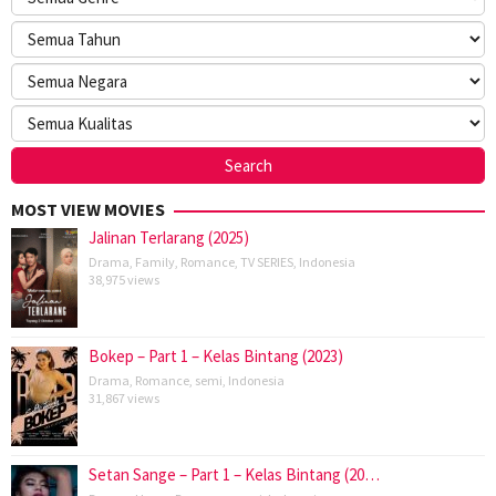
MOST VIEW MOVIES
Jalinan Terlarang (2025)
Drama
,
Family
,
Romance
,
TV SERIES
,
Indonesia
38,975 views
Bokep – Part 1 – Kelas Bintang (2023)
Drama
,
Romance
,
semi
,
Indonesia
31,867 views
Setan Sange – Part 1 – Kelas Bintang (20…