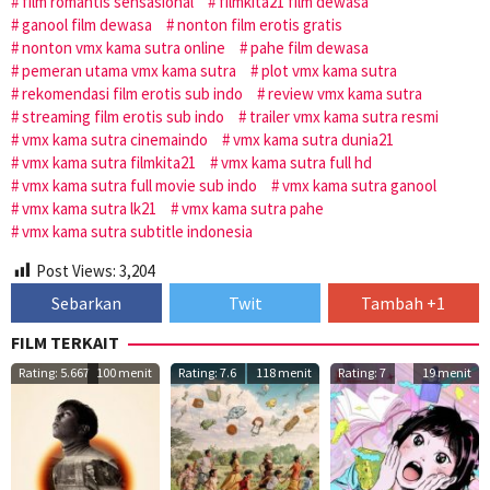
film romantis sensasional
filmkita21 film dewasa
ganool film dewasa
nonton film erotis gratis
nonton vmx kama sutra online
pahe film dewasa
pemeran utama vmx kama sutra
plot vmx kama sutra
rekomendasi film erotis sub indo
review vmx kama sutra
streaming film erotis sub indo
trailer vmx kama sutra resmi
vmx kama sutra cinemaindo
vmx kama sutra dunia21
vmx kama sutra filmkita21
vmx kama sutra full hd
vmx kama sutra full movie sub indo
vmx kama sutra ganool
vmx kama sutra lk21
vmx kama sutra pahe
vmx kama sutra subtitle indonesia
Post Views:
3,204
Sebarkan
Twit
Tambah +1
FILM TERKAIT
Rating: 5.667
100 menit
Rating: 7.6
118 menit
Rating: 7
19 menit