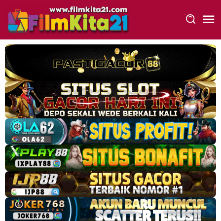
Loncat
ke
konten