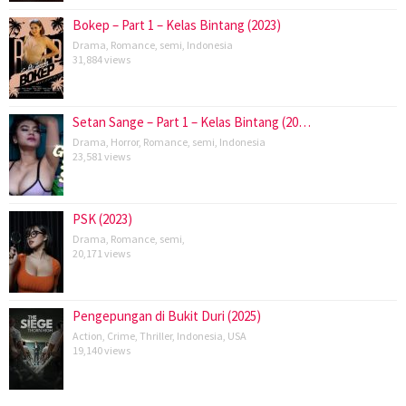
Bokep – Part 1 – Kelas Bintang (2023)
Drama
,
Romance
,
semi
,
Indonesia
31,884 views
Setan Sange – Part 1 – Kelas Bintang (20…
Drama
,
Horror
,
Romance
,
semi
,
Indonesia
23,581 views
PSK (2023)
Drama
,
Romance
,
semi
,
20,171 views
Pengepungan di Bukit Duri (2025)
Action
,
Crime
,
Thriller
,
Indonesia
,
USA
19,140 views