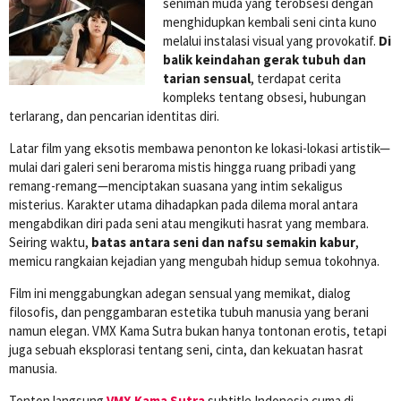
seniman muda yang terobsesi dengan
menghidupkan kembali seni cinta kuno
melalui instalasi visual yang provokatif.
Di
balik keindahan gerak tubuh dan
tarian sensual
, terdapat cerita
kompleks tentang obsesi, hubungan
terlarang, dan pencarian identitas diri.
Latar film yang eksotis membawa penonton ke lokasi-lokasi artistik—
mulai dari galeri seni beraroma mistis hingga ruang pribadi yang
remang-remang—menciptakan suasana yang intim sekaligus
misterius. Karakter utama dihadapkan pada dilema moral antara
mengabdikan diri pada seni atau mengikuti hasrat yang membara.
Seiring waktu,
batas antara seni dan nafsu semakin kabur
,
memicu rangkaian kejadian yang mengubah hidup semua tokohnya.
Film ini menggabungkan adegan sensual yang memikat, dialog
filosofis, dan penggambaran estetika tubuh manusia yang berani
namun elegan. VMX Kama Sutra bukan hanya tontonan erotis, tetapi
juga sebuah eksplorasi tentang seni, cinta, dan kekuatan hasrat
manusia.
Tonton langsung
VMX Kama Sutra
subtitle Indonesia cuma di