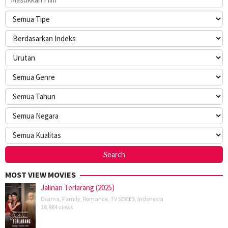
MOST VIEW MOVIES
Jalinan Terlarang (2025)
Drama
,
Family
,
Romance
,
TV SERIES
,
Indonesia
38,984 views