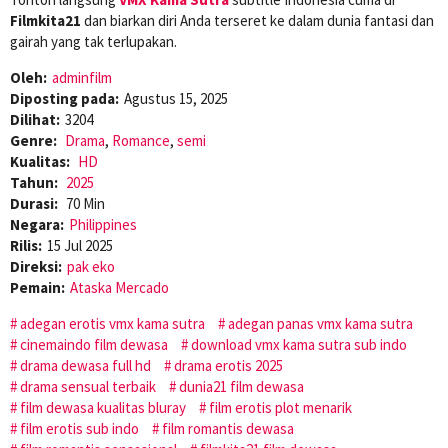
Filmkita21
dan biarkan diri Anda terseret ke dalam dunia fantasi dan
gairah yang tak terlupakan.
Oleh:
adminfilm
Diposting pada:
Agustus 15, 2025
Dilihat:
3204
Genre:
Drama
,
Romance
,
semi
Kualitas:
HD
Tahun:
2025
Durasi:
70 Min
Negara:
Philippines
Rilis:
15 Jul 2025
Direksi:
pak eko
Pemain:
Ataska Mercado
adegan erotis vmx kama sutra
adegan panas vmx kama sutra
cinemaindo film dewasa
download vmx kama sutra sub indo
drama dewasa full hd
drama erotis 2025
drama sensual terbaik
dunia21 film dewasa
film dewasa kualitas bluray
film erotis plot menarik
film erotis sub indo
film romantis dewasa