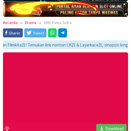
Beranda
Drama
VMX Kama Sutra
Sharer
Tweet
lmkita21! Temukan link nonton LK21 & Layarkaca21, sinopsis lengkap, da
Download